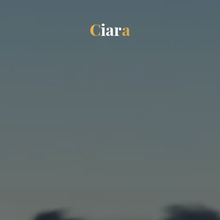
C
i
a
r
a
a