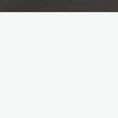
Leave a comment
Remote sensing
Wadden Sea
Zand op de oeverwallen in
het Pinkegat
Jelle Mes
2020-03-29
De Wadden zijn continu onderhevig aan opbouw